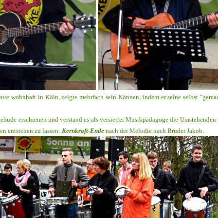
eute
wohnhaft in Köln, zeigte mehrfach sein Können, indem er seine selbst "gemach
tehude erschienen und verstand es als versierter Musikpädagoge die Umstehenden 
en entstehen zu lassen:
Kernkraft-Ende
nach der Melodie nach Bruder Jakob.