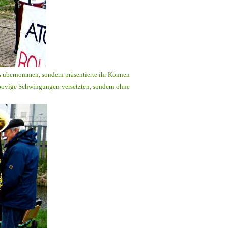
 übernommen, sondern präsentierte ihr Können
groovige Schwingungen versetzten, sondern ohne