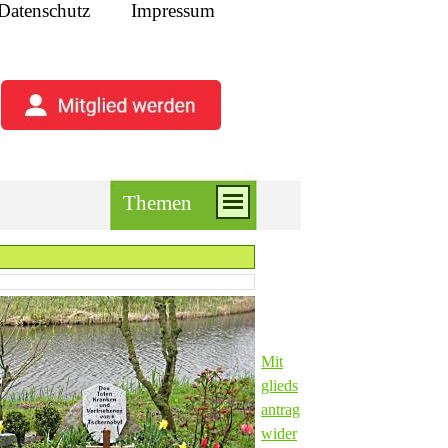
Datenschutz
Impressum
Themen
Mit
glieds
an
trag
wider