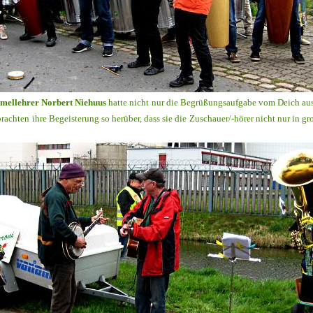
mellehrer Norbert Niehuus
hatte nicht nur die Begrüßungsaufgabe vom Deich aus
achten ihre Begeisterung so herüber, dass sie die Zuschauer/-hörer nicht nur in 